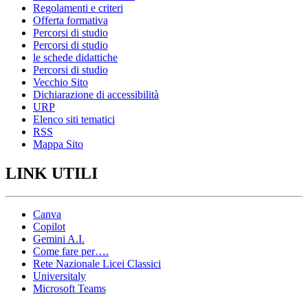
Regolamenti e criteri
Offerta formativa
Percorsi di studio
Percorsi di studio
le schede didattiche
Percorsi di studio
Vecchio Sito
Dichiarazione di accessibilità
URP
Elenco siti tematici
RSS
Mappa Sito
LINK UTILI
Canva
Copilot
Gemini A.I.
Come fare per….
Rete Nazionale Licei Classici
Universitaly
Microsoft Teams